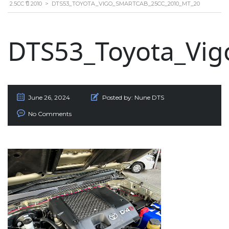
2.5CC ปี 2010
>
DTS53_TOYOTA_VIGO_SMARTCAB_25CC_2010_MT_20
DTS53_Toyota_Vi
June 26, 2024
Posted by:
Nune DTS
No Comments