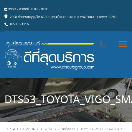
จันทร์ - อาทิตย์ 08:00 - 18:00
2108 ปากซอยสุขุมวิท 62/1 ถ.สุขุมวิท ต.บางจาก อ.พระโขนง กรุงเทพฯ 10260
02-333-1116
DTS53_TOYOTA_VIGO_SM
DTS AUTO GROUP
>
LISTINGS
>
รถมือสอง
>
TOYOTA VIGO SMARTCAB