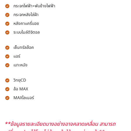
กระจกไฟฟ้า+พับข้างไฟฟ้า
กระจกหลังไล่ฝ้า
หลังคาแครี่บอย
ระบบไมล์ดิจิตอล
เซ็นทรัลล๊อค
แอร์
เบาะหนัง
วิทยุCD
ล้อ MAX
MAXไลเนอร์
**ข้อมูลรายละเอียดบางอย่างอาจคลาดเคลื่อน สามารถ