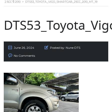
2.5CC ปี 2010
>
DTS53_TOYOTA_VIGO_SMARTCAB_25CC_2010_MT_19
DTS53_Toyota_Vi
June 26, 2024
Posted by:
Nune DTS
No Comments