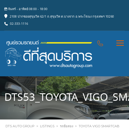
จันทร์ - อาทิตย์ 08:00 - 18:00
2108 ปากซอยสุขุมวิท 62/1 ถ.สุขุมวิท ต.บางจาก อ.พระโขนง กรุงเทพฯ 10260
02-333-1116
DTS53_TOYOTA_VIGO_SM
DTS AUTO GROUP
>
LISTINGS
>
รถมือสอง
>
TOYOTA VIGO SMARTCAB