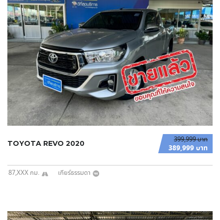
399,999 บาท
TOYOTA REVO 2020
389,999 บาท
87,XXX กม.
เกียร์ธรรมดา