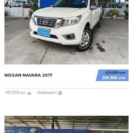
329,999 บาท
NISSAN NAVARA 2017
299,999 บาท
187,XXX กม.
เกียร์ธรรมดา