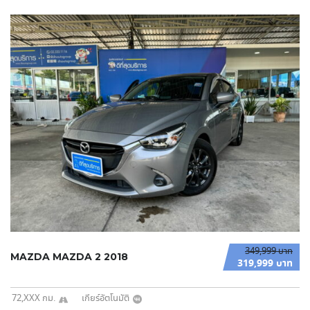
349,999 บาท
MAZDA MAZDA 2 2018
319,999 บาท
72,XXX กม.
เกียร์อัตโนมัติ