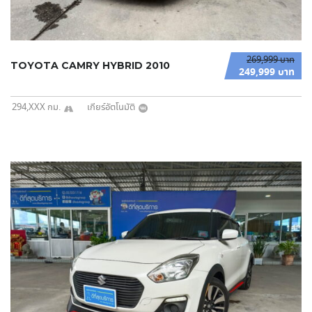
269,999 บาท
TOYOTA CAMRY HYBRID 2010
249,999 บาท
294,XXX กม.
เกียร์อัตโนมัติ