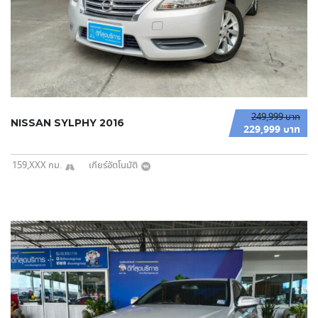
249,999 บาท
NISSAN SYLPHY 2016
229,999 บาท
159,XXX กม.
เกียร์อัตโนมัติ