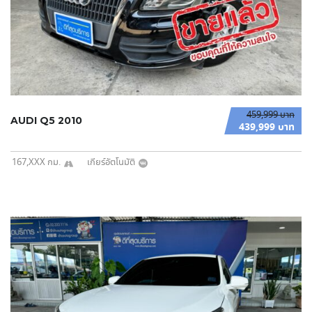
459,999 บาท
AUDI Q5 2010
439,999 บาท
167,XXX กม.
เกียร์อัตโนมัติ