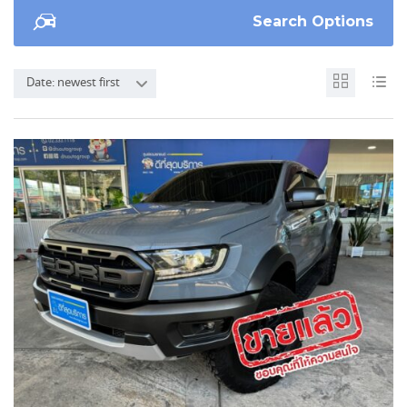
Search Options
Date: newest first