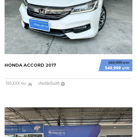
569,999 บาท
HONDA ACCORD 2017
549,999 บาท
165,XXX กม.
เกียร์อัตโนมัติ