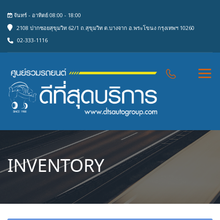
จันทร์ - อาทิตย์ 08:00 - 18:00
2108 ปากซอยสุขุมวิท 62/1 ถ.สุขุมวิท ต.บางจาก อ.พระโขนง กรุงเทพฯ 10260
02-333-1116
INVENTORY