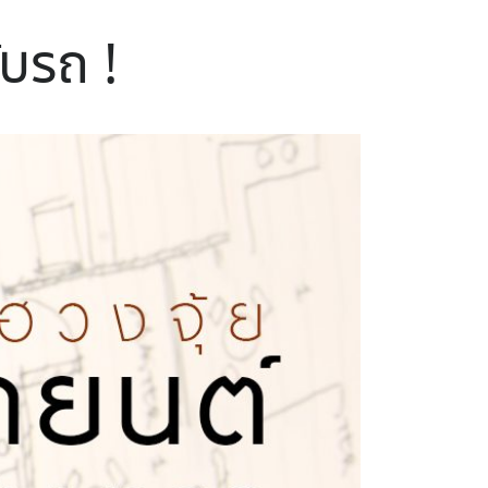
ับรถ !