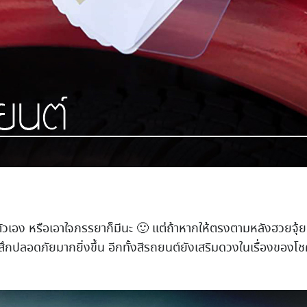
ัวเอง หรือเอาใจภรรยาก็มีนะ 🙂 แต่ถ้าหากให้ตรงตามหลังฮวยจุ้ย
สึกปลอดภัยมากยิ่งขึ้น อีกทั้งสีรถยนต์ยังเสริมดวงในเรื่องขอ