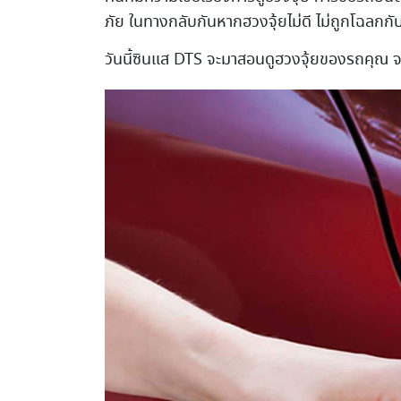
ภัย ในทางกลับกันหากฮวงจุ้ยไม่ดี ไม่ถูกโฉลกกับค
วันนี้ซินแส DTS จะมาสอนดูฮวงจุ้ยของรถคุณ จะออ