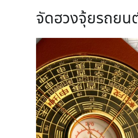
จัดฮวงจุ้ยรถยนต