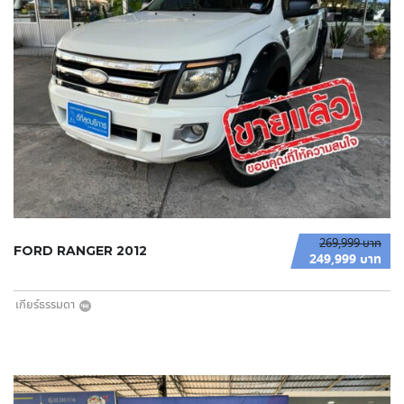
269,999 บาท
FORD RANGER 2012
249,999 บาท
เกียร์ธรรมดา