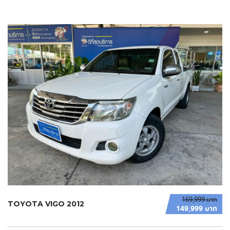
169,999 บาท
TOYOTA VIGO 2012
149,999 บาท