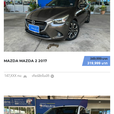
349,999 บาท
MAZDA MAZDA 2 2017
319,999 บาท
147,XXX กม.
เกียร์อัตโนมัติ