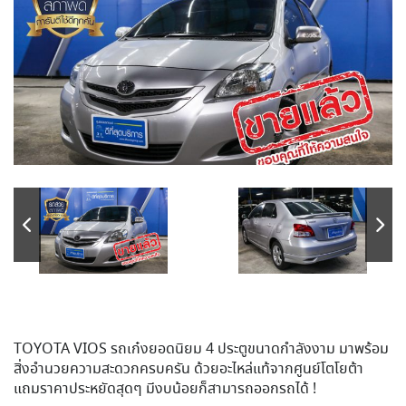
TOYOTA VIOS รถเก๋งยอดนิยม 4 ประตูขนาดกำลังงาม มาพร้อม
สิ่งอํานวยความสะดวกครบครัน ด้วยอะไหล่แท้จากศูนย์โตโยต้า
แถมราคาประหยัดสุดๆ มีงบน้อยก็สามารถออกรถได้ !