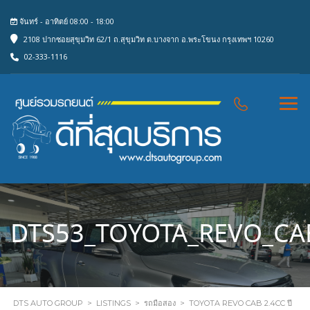
จันทร์ - อาทิตย์ 08:00 - 18:00
2108 ปากซอยสุขุมวิท 62/1 ถ.สุขุมวิท ต.บางจาก อ.พระโขนง กรุงเทพฯ 10260
02-333-1116
DTS53_TOYOTA_REVO_CA
DTS AUTO GROUP
>
LISTINGS
>
รถมือสอง
>
TOYOTA REVO CAB 2.4CC ปี