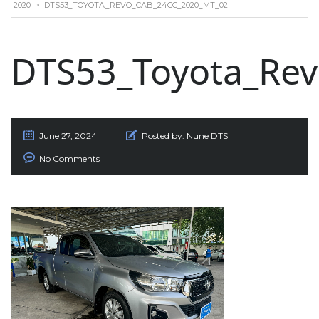
2020
>
DTS53_TOYOTA_REVO_CAB_24CC_2020_MT_02
DTS53_Toyota_Re
June 27, 2024
Posted by:
Nune DTS
No Comments