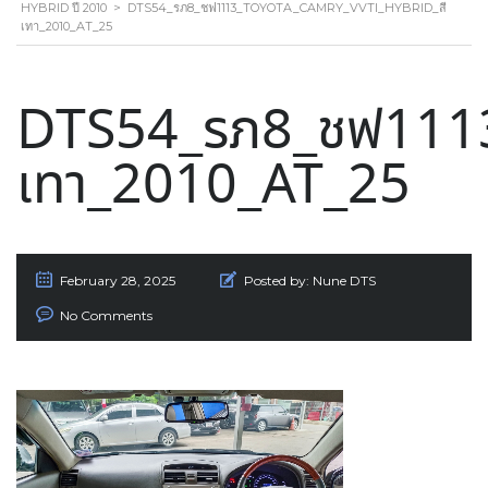
HYBRID ปี 2010
>
DTS54_รภ8_ชฟ1113_TOYOTA_CAMRY_VVTI_HYBRID_สี
เทา_2010_AT_25
DTS54_รภ8_ชฟ1113
เทา_2010_AT_25
February 28, 2025
Posted by:
Nune DTS
No Comments