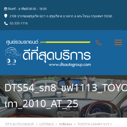
จันทร์ - อาทิตย์ 08:00 - 18:00
2108 ปากซอยสุขุมวิท 62/1 ถ.สุขุมวิท ต.บางจาก อ.พระโขนง กรุงเทพฯ 10260
02-333-1116
DTS54_รภ8_ชฟ1113_TOYO
เทา_2010_AT_25
DTS AUTO GROUP
>
LISTINGS
>
รถมือสอง
>
TOYOTA CAMRY VVT-I