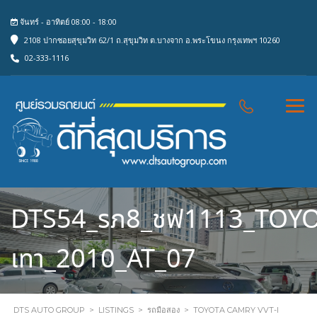
จันทร์ - อาทิตย์ 08:00 - 18:00
2108 ปากซอยสุขุมวิท 62/1 ถ.สุขุมวิท ต.บางจาก อ.พระโขนง กรุงเทพฯ 10260
02-333-1116
DTS54_รภ8_ชฟ1113_TOYO
เทา_2010_AT_07
DTS AUTO GROUP
>
LISTINGS
>
รถมือสอง
>
TOYOTA CAMRY VVT-I