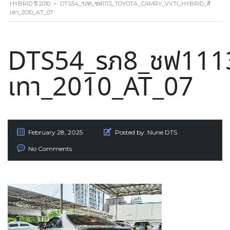
HYBRID ปี 2010
>
DTS54_รภ8_ชฟ1113_TOYOTA_CAMRY_VVTI_HYBRID_สี
เทา_2010_AT_07
DTS54_รภ8_ชฟ1113
เทา_2010_AT_07
February 28, 2025
Posted by:
Nune DTS
No Comments