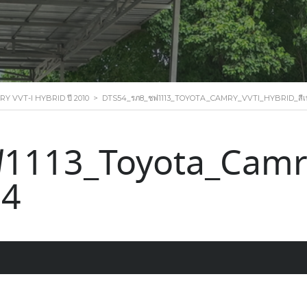
Y VVT-I HYBRID ปี 2010
>
DTS54_รภ8_ชฟ1113_TOYOTA_CAMRY_VVTI_HYBRID_สีเ
1113_Toyota_Camry
04