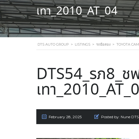
เทา_2010_AT_04
DTS AUTO GROUP
>
LISTINGS
>
รถมือสอง
>
TOYOTA CAMR
DTS54_รภ8_ชฟ
เทา_2010_AT_
February 28, 2025
Posted by:
Nune DTS