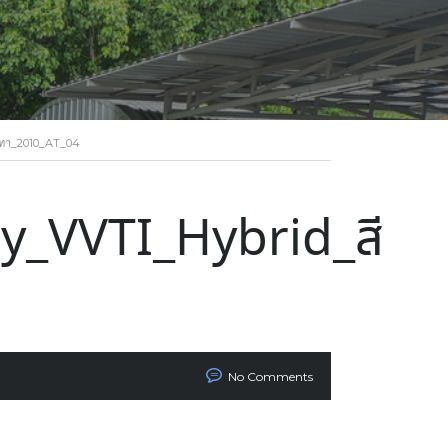
ทา_2010_AT_04
_VVTI_Hybrid_สี
No Comments