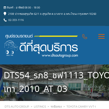
จันทร์ - อาทิตย์ 08:00 - 18:00
2108 ปากซอยสุขุมวิท 62/1 ถ.สุขุมวิท ต.บางจาก อ.พระโขนง กรุงเทพฯ 10260
02-333-1116
DTS54_รภ8_ชฟ1113_TOYO
เทา_2010_AT_03
DTS AUTO GROUP
>
LISTINGS
>
รถมือสอง
>
TOYOTA CAMRY VVT-I