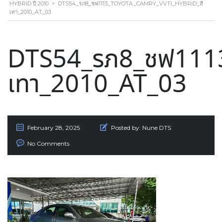
HYBRID ปี 2010
>
DTS54_รภ8_ชฟ1113_TOYOTA_CAMRY_VVTI_HYBRID_สี
เทา_2010_AT_03
DTS54_รภ8_ชฟ1113
เทา_2010_AT_03
February 28, 2025
Posted by:
Nune DTS
No Comments