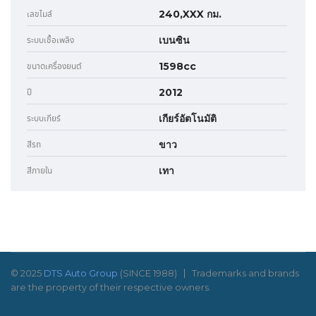
240,XXX กม.
เลขไมล์
เบนซิน
ระบบเชื้อเพลิง
1598cc
ขนาดเครื่องยนต์
2012
ปี
เกียร์อัตโนมัติ
ระบบเกียร์
ขาว
สีรถ
เทา
สีภายใน
© 2025
DTS Auto Group
(SINCE 1988)
Trademarks and brands
are the property of their respective owners.