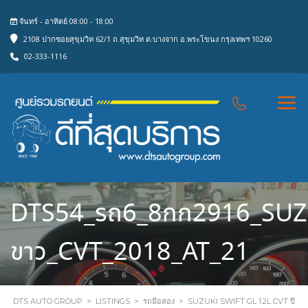
จันทร์ - อาทิตย์ 08:00 - 18:00
2108 ปากซอยสุขุมวิท 62/1 ถ.สุขุมวิท ต.บางจาก อ.พระโขนง กรุงเทพฯ 10260
02-333-1116
DTS54_รถ6_8กก2916_SUZU
ขาว_CVT_2018_AT_21
DTS AUTO GROUP
>
LISTINGS
>
รถมือสอง
>
SUZUKI SWIFT GL 1.2L CVT ปี