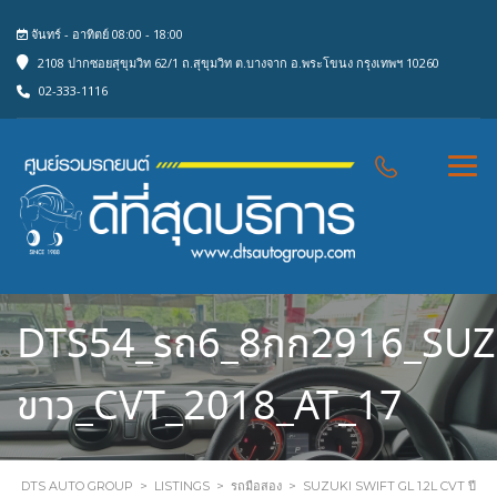
จันทร์ - อาทิตย์ 08:00 - 18:00
2108 ปากซอยสุขุมวิท 62/1 ถ.สุขุมวิท ต.บางจาก อ.พระโขนง กรุงเทพฯ 10260
02-333-1116
DTS54_รถ6_8กก2916_SUZU
ขาว_CVT_2018_AT_17
DTS AUTO GROUP
>
LISTINGS
>
รถมือสอง
>
SUZUKI SWIFT GL 1.2L CVT ปี