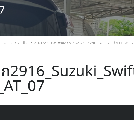
7
 GL 1.2L CVT ปี 2018
>
DTS54_รถ6_8กก2916_SUZUKI_SWIFT_GL_1.2L_สีขาว_CVT_2
ก2916_Suzuki_Swift
_AT_07