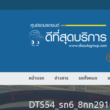
หน้าแรก
ข่าวสาร
รถทั้งหมด
ข
DTS54_รถ6_8กก2916