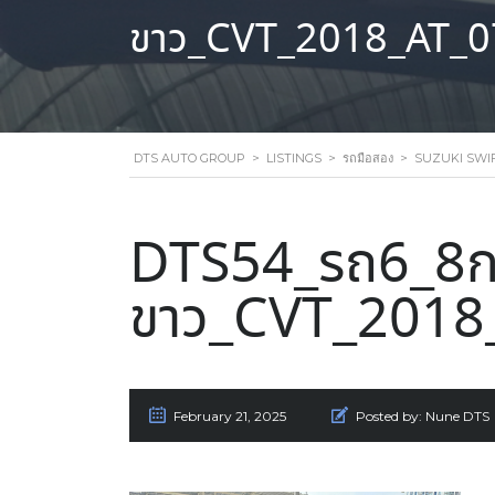
ขาว_CVT_2018_AT_0
DTS AUTO GROUP
>
LISTINGS
>
รถมือสอง
>
SUZUKI SWIFT
DTS54_รถ6_8ก
ขาว_CVT_2018
February 21, 2025
Posted by:
Nune DTS