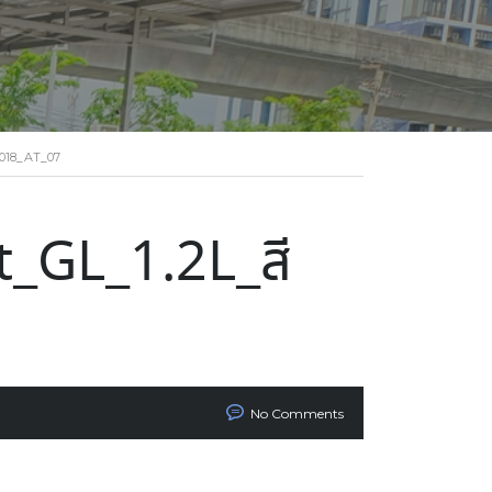
018_AT_07
_GL_1.2L_สี
No Comments