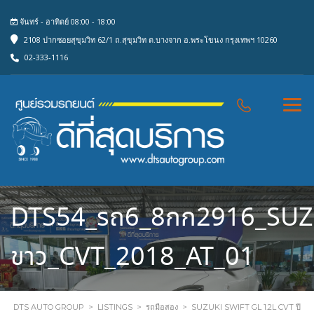
จันทร์ - อาทิตย์ 08:00 - 18:00
2108 ปากซอยสุขุมวิท 62/1 ถ.สุขุมวิท ต.บางจาก อ.พระโขนง กรุงเทพฯ 10260
02-333-1116
DTS54_รถ6_8กก2916_SUZU
ขาว_CVT_2018_AT_01
DTS AUTO GROUP
>
LISTINGS
>
รถมือสอง
>
SUZUKI SWIFT GL 1.2L CVT ปี