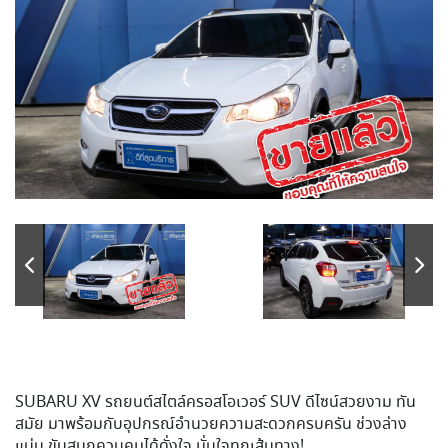
SUBARU XV รถยนต์สไตล์ครอสโอเวอร์ SUV ดีไซน์สวยงาม ทัน
สมัย มาพร้อมกับอุปกรณ์อำนวยความสะดวกครบครัน ช่วงล่าง
แน่น ขับสนุกควบคุมได้ดั่งใจ มั่นใจทุกเส้นทาง!