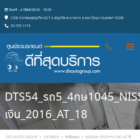
จันทร์ - อาทิตย์ 08:00 - 18:00
2108 ปากซอยสุขุมวิท 62/1 ถ.สุขุมวิท ต.บางจาก อ.พระโขนง กรุงเทพฯ 10260
02-333-1116
DTS54_รถ5_4กษ1045_NIS
เงิน_2016_AT_18
DTS AUTO GROUP
>
LISTINGS
>
รถมือสอง
>
NISSAN SYLPHY CNG AT ปี