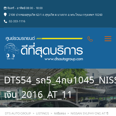
จันทร์ - อาทิตย์ 08:00 - 18:00
2108 ปากซอยสุขุมวิท 62/1 ถ.สุขุมวิท ต.บางจาก อ.พระโขนง กรุงเทพฯ 10260
02-333-1116
DTS54_รถ5_4กษ1045_NIS
เงิน_2016_AT_11
DTS AUTO GROUP
>
LISTINGS
>
รถมือสอง
>
NISSAN SYLPHY CNG AT ปี