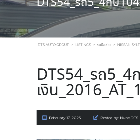
DTS54_รถ5_4กษ1045
DTS AUTO GROUP
>
LISTINGS
>
รถมือสอง
>
NISSAN SYLPH
DTS54_รถ5_4ก
เงิน_2016_AT_
February 17, 2025
Posted by:
Nune DTS