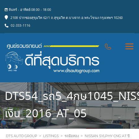
จันทร์ - อาทิตย์ 08:00 - 18:00
2108 ปากซอยสุขุมวิท 62/1 ถ.สุขุมวิท ต.บางจาก อ.พระโขนง กรุงเทพฯ 10260
02-333-1116
DTS54_รถ5_4กษ1045_NIS
เงิน_2016_AT_05
DTS AUTO GROUP
>
LISTINGS
>
รถมือสอง
>
NISSAN SYLPHY CNG AT ปี