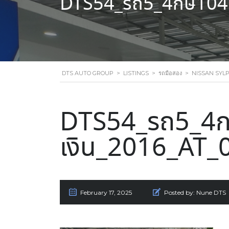
DTS54_รถ5_4กษ1045
DTS AUTO GROUP
>
LISTINGS
>
รถมือสอง
>
NISSAN SYLPH
DTS54_รถ5_4ก
เงิน_2016_AT_
February 17, 2025
Posted by:
Nune DTS