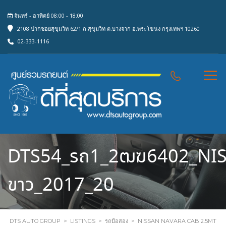
จันทร์ - อาทิตย์ 08:00 - 18:00
2108 ปากซอยสุขุมวิท 62/1 ถ.สุขุมวิท ต.บางจาก อ.พระโขนง กรุงเทพฯ 10260
02-333-1116
DTS54_รถ1_2ฒฆ6402_NI
ขาว_2017_20
DTS AUTO GROUP
>
LISTINGS
>
รถมือสอง
>
NISSAN NAVARA CAB 2.5MT