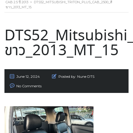
CAB 2.5 ปี 2013
>
DTS52_MITSUBISHI_TRITON_PLUS_CAB_2500_สี
ขาว_2013_MT_15
DTS52_Mitsubishi_
ขาว_2013_MT_15
June 12, 2024
Posted by:
Nune DTS
No Comments