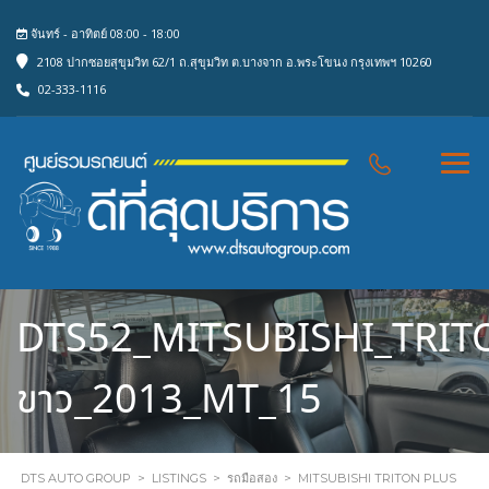
จันทร์ - อาทิตย์ 08:00 - 18:00
2108 ปากซอยสุขุมวิท 62/1 ถ.สุขุมวิท ต.บางจาก อ.พระโขนง กรุงเทพฯ 10260
02-333-1116
DTS52_MITSUBISHI_TRIT
ขาว_2013_MT_15
DTS AUTO GROUP
>
LISTINGS
>
รถมือสอง
>
MITSUBISHI TRITON PLUS