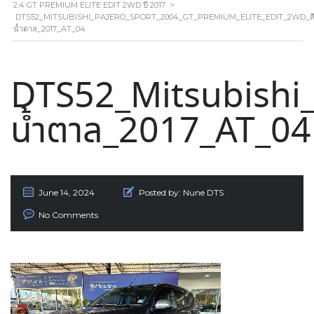
2.4 GT PREMIUM ELITE EDIT 2WD ปี 2017
>
DTS52_MITSUBISHI_PAJERO_SPORT_2004_GT_PREMIUM_ELITE_EDIT_2WD_ส
น้ำตาล_2017_AT_04
DTS52_Mitsubishi
น้ำตาล_2017_AT_04
June 14, 2024
Posted by:
Nune DTS
No Comments