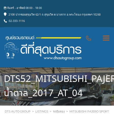
จันทร์ - อาทิตย์ 08:00 - 18:00
2108 ปากซอยสุขุมวิท 62/1 ถ.สุขุมวิท ต.บางจาก อ.พระโขนง กรุงเทพฯ 10260
02-333-1116
DTS52_MITSUBISHI_PAJE
น้ำตาล_2017_AT_04
DTS AUTO GROUP
>
LISTINGS
>
รถมือสอง
>
MITSUBISHI PAJERO SPORT