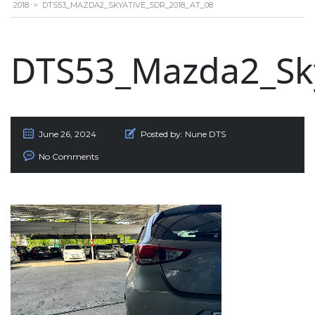
2018
>
DTS53_MAZDA2_SKYATIVE_5DR_2018_AT_08
DTS53_Mazda2_Sk
June 26, 2024
Posted by:
Nune DTS
No Comments