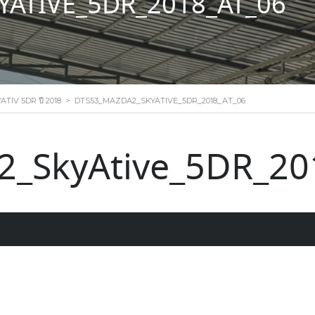
ATIVE_5DR_2018_AT_06
TIV 5DR ปี 2018
>
DTS53_MAZDA2_SKYATIVE_5DR_2018_AT_06
_SkyAtive_5DR_20