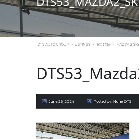
DTS53_MAZDA2_SKY
DTS AUTO GROUP
>
LISTINGS
>
รถมือสอง
>
MAZDA 2 SKYA
DTS53_Mazda2
June 26, 2024
Posted by:
Nune DTS