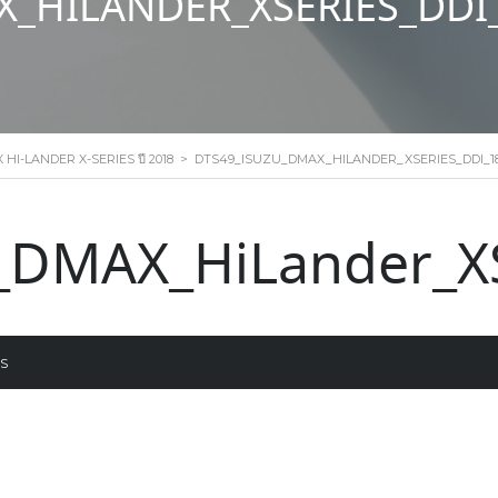
_HILANDER_XSERIES_DDI
HI-LANDER X-SERIES ปี 2018
>
DTS49_ISUZU_DMAX_HILANDER_XSERIES_DDI_18
_DMAX_HiLander_X
S