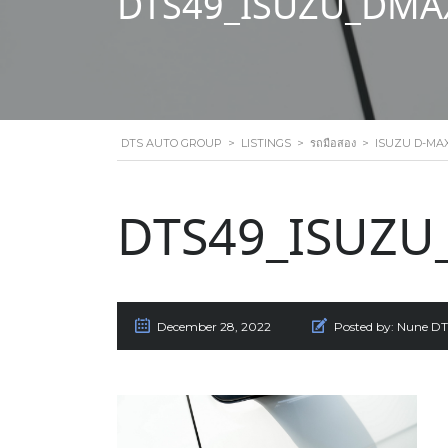
DTS49_ISUZU_DMAX
DTS AUTO GROUP
>
LISTINGS
>
รถมือสอง
>
ISUZU D-MAX 
DTS49_ISUZU
December 28, 2022
Posted by:
Nune DT