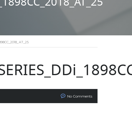
_1898CC_2018_AT_25
98CC_2018_AT_25
SERIES_DDi_1898C
No Comments