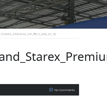
STAREX_PREMIUM_VIP_สีขาว_2016_AT_30
nd_Starex_Premiu
No Comments