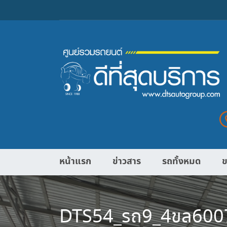
หน้าแรก
ข่าวสาร
รถทั้งหมด
ข
DTS54_รถ9_4ขล600