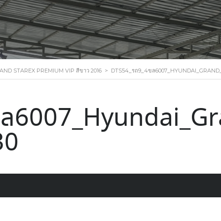
ND STAREX PREMIUM VIP สีขาว 2016
>
DTS54_รถ9_4ขล6007_HYUNDAI_GRAND_
ล6007_Hyundai_Gra
30