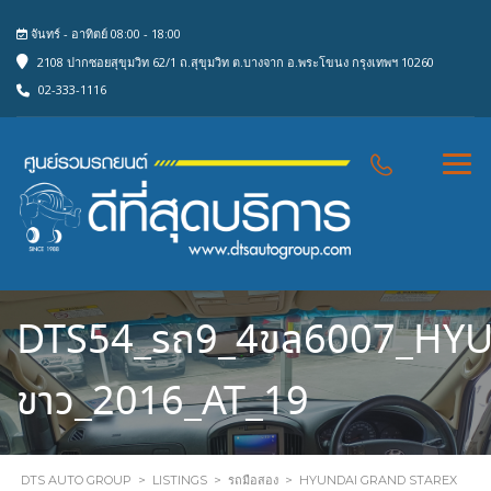
จันทร์ - อาทิตย์ 08:00 - 18:00
2108 ปากซอยสุขุมวิท 62/1 ถ.สุขุมวิท ต.บางจาก อ.พระโขนง กรุงเทพฯ 10260
02-333-1116
DTS54_รถ9_4ขล6007_HY
ขาว_2016_AT_19
DTS AUTO GROUP
>
LISTINGS
>
รถมือสอง
>
HYUNDAI GRAND STAREX