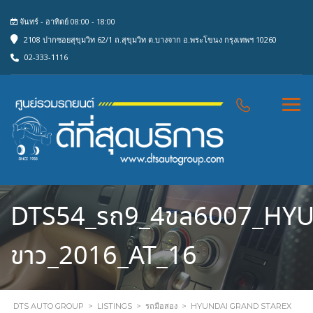
จันทร์ - อาทิตย์ 08:00 - 18:00
2108 ปากซอยสุขุมวิท 62/1 ถ.สุขุมวิท ต.บางจาก อ.พระโขนง กรุงเทพฯ 10260
02-333-1116
DTS54_รถ9_4ขล6007_HY
ขาว_2016_AT_16
DTS AUTO GROUP
>
LISTINGS
>
รถมือสอง
>
HYUNDAI GRAND STAREX