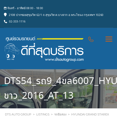
จันทร์ - อาทิตย์ 08:00 - 18:00
2108 ปากซอยสุขุมวิท 62/1 ถ.สุขุมวิท ต.บางจาก อ.พระโขนง กรุงเทพฯ 10260
02-333-1116
DTS54_รถ9_4ขล6007_HY
ขาว_2016_AT_13
DTS AUTO GROUP
>
LISTINGS
>
รถมือสอง
>
HYUNDAI GRAND STAREX