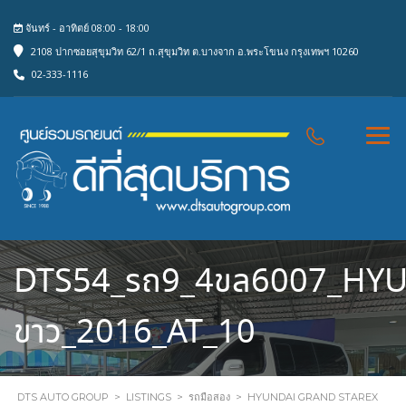
จันทร์ - อาทิตย์ 08:00 - 18:00
2108 ปากซอยสุขุมวิท 62/1 ถ.สุขุมวิท ต.บางจาก อ.พระโขนง กรุงเทพฯ 10260
02-333-1116
DTS54_รถ9_4ขล6007_HY
ขาว_2016_AT_10
DTS AUTO GROUP
>
LISTINGS
>
รถมือสอง
>
HYUNDAI GRAND STAREX