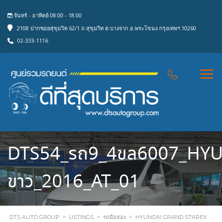
จันทร์ - อาทิตย์ 08:00 - 18:00
2108 ปากซอยสุขุมวิท 62/1 ถ.สุขุมวิท ต.บางจาก อ.พระโขนง กรุงเทพฯ 10260
02-333-1116
DTS54_รถ9_4ขล6007_HY
ขาว_2016_AT_01
DTS AUTO GROUP
>
LISTINGS
>
รถมือสอง
>
HYUNDAI GRAND STAREX