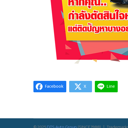
Facebook
X
Line
© 2025
DTS Auto Group
(SINCE 1988)
Trademarks 