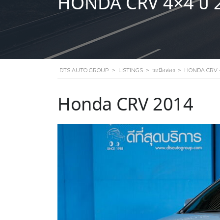
HONDA CRV 4×4 ปี 
DTS AUTO GROUP
>
LISTINGS
>
รถมือสอง
>
HONDA CRV 4
Honda CRV 2014