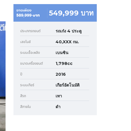
ขายเพียง
549,999 บาท
589,999 บาท
รถเก๋ง 4 ประตู
ประเภทรถยนต์
40,XXX กม.
เลขไมล์
เบนซิน
ระบบเชื้อเพลิง
1,798cc
ขนาดเครื่องยนต์
2016
ปี
เกียร์อัตโนมัติ
ระบบเกียร์
เทา
สีรถ
ดำ
สีภายใน