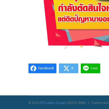
Facebook
X
Line
© 2025
DTS Auto Group
(SINCE 1988)
Trademarks 