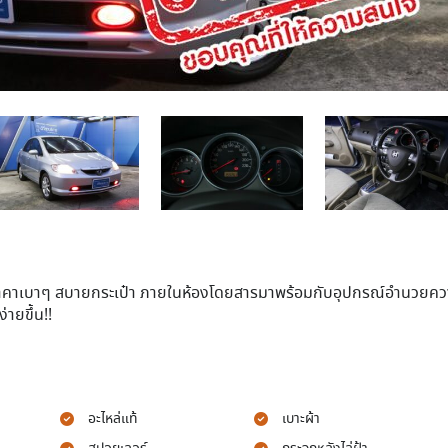
าคาเบาๆ สบายกระเป๋า ภายในห้องโดยสารมาพร้อมกับอุปกรณ์อำนวยค
ายขึ้น!!
อะไหล่แท้
เบาะผ้า