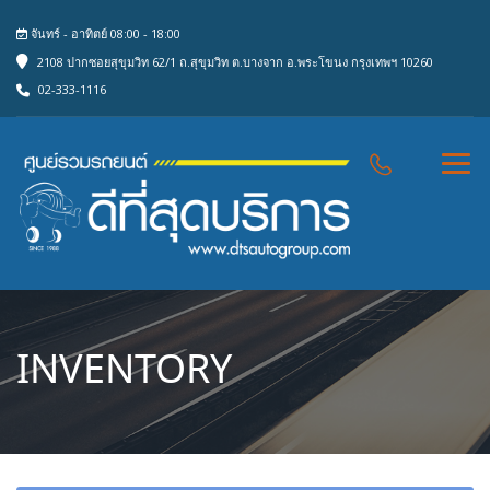
จันทร์ - อาทิตย์ 08:00 - 18:00
2108 ปากซอยสุขุมวิท 62/1 ถ.สุขุมวิท ต.บางจาก อ.พระโขนง กรุงเทพฯ 10260
02-333-1116
INVENTORY