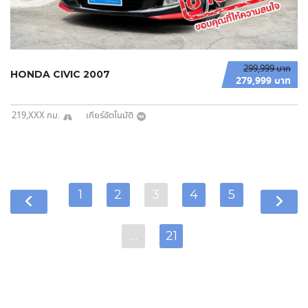
299,999 บาท
HONDA CIVIC 2007
279,999 บาท
219,XXX กม.
เกียร์อัตโนมัติ
1
2
3
4
5
…
21