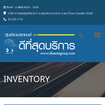
จันทร์ - อาทิตย์ 08:00 - 18:00
2108 ปากซอยสุขุมวิท 62/1 ถ.สุขุมวิท ต.บางจาก อ.พระโขนง กรุงเทพฯ 10260
02-333-1116
INVENTORY