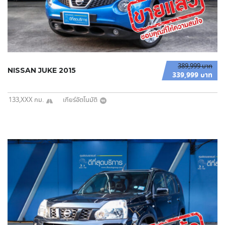
389,999 บาท
NISSAN JUKE 2015
339,999 บาท
133,XXX กม.
เกียร์อัตโนมัติ