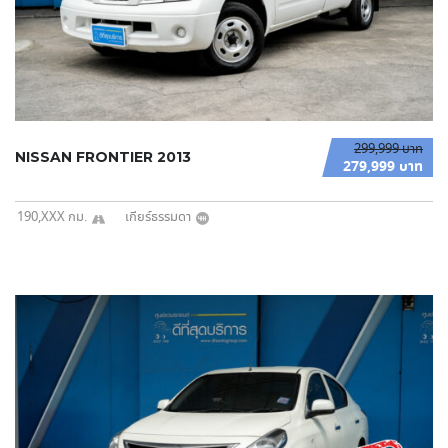
299,999 บาท
NISSAN FRONTIER 2013
279,999 บาท
190,XXX กม.
เกียร์ธรรมดา