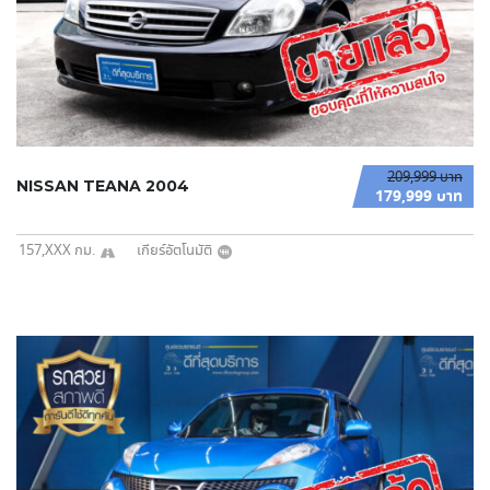
209,999 บาท
NISSAN TEANA 2004
179,999 บาท
157,XXX กม.
เกียร์อัตโนมัติ