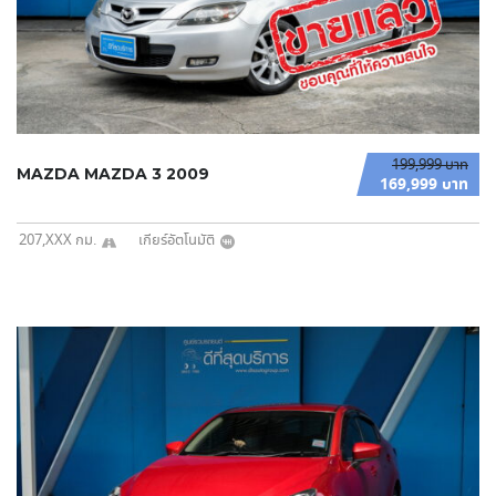
199,999 บาท
MAZDA MAZDA 3 2009
169,999 บาท
207,XXX กม.
เกียร์อัตโนมัติ