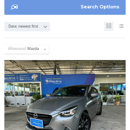
Search Options
Date: newest first
ยี่ห้อรถยนต์:
Mazda