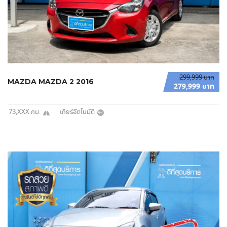
299,999 บาท
MAZDA MAZDA 2 2016
279,999 บาท
73,XXX กม.
เกียร์อัตโนมัติ