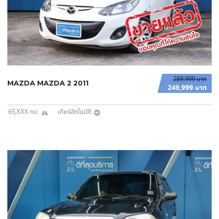
289,999 บาท
MAZDA MAZDA 2 2011
249,999 บาท
65,XXX กม.
เกียร์อัตโนมัติ