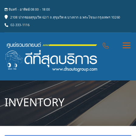
จันทร์ - อาทิตย์ 08:00 - 18:00
2108 ปากซอยสุขุมวิท 62/1 ถ.สุขุมวิท ต.บางจาก อ.พระโขนง กรุงเทพฯ 10260
02-333-1116
INVENTORY