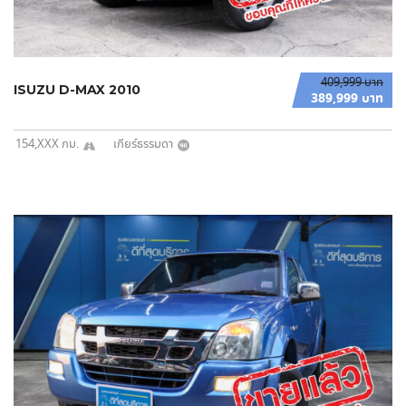
409,999 บาท
ISUZU D-MAX 2010
389,999 บาท
154,XXX กม.
เกียร์ธรรมดา