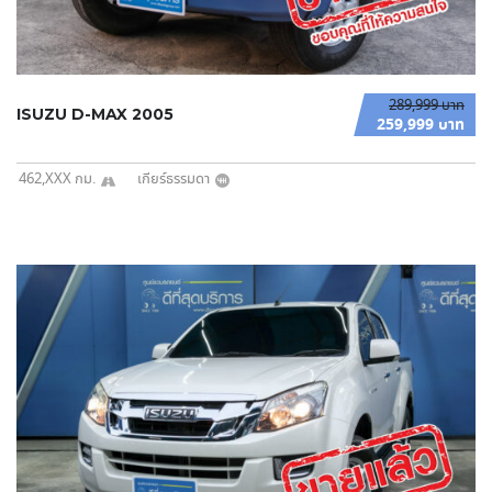
289,999 บาท
ISUZU D-MAX 2005
259,999 บาท
462,XXX กม.
เกียร์ธรรมดา