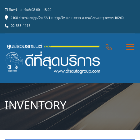
จันทร์ - อาทิตย์ 08:00 - 18:00
2108 ปากซอยสุขุมวิท 62/1 ถ.สุขุมวิท ต.บางจาก อ.พระโขนง กรุงเทพฯ 10260
02-333-1116
INVENTORY