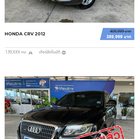
409,999 บาท
HONDA CRV 2012
389,999 บาท
139,XXX กม.
เกียร์อัตโนมัติ