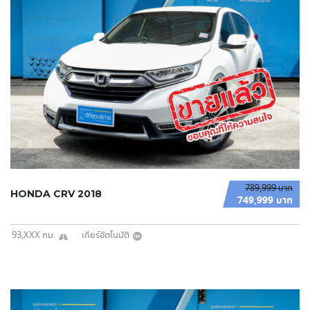
789,999 บาท
HONDA CRV 2018
749,999 บาท
93,XXX กม.
เกียร์อัตโนมัติ