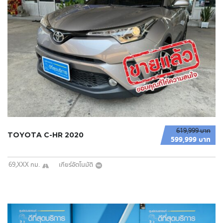
619,999 บาท
TOYOTA C-HR 2020
599,999 บาท
69,XXX กม.
เกียร์อัตโนมัติ