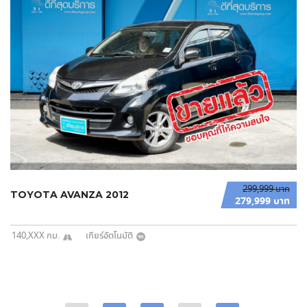
299,999 บาท
TOYOTA AVANZA 2012
279,999 บาท
140,XXX กม.
เกียร์อัตโนมัติ