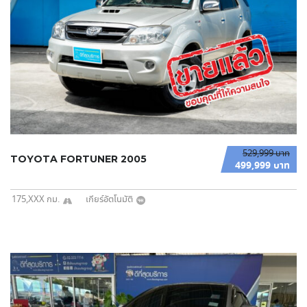
529,999 บาท
TOYOTA FORTUNER 2005
499,999 บาท
175,XXX กม.
เกียร์อัตโนมัติ