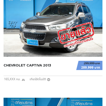
299,999 บาท
CHEVROLET CAPTIVA 2013
289,999 บาท
165,XXX กม.
เกียร์อัตโนมัติ