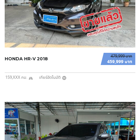
479,999 บาท
HONDA HR-V 2018
459,999 บาท
159,XXX กม.
เกียร์อัตโนมัติ