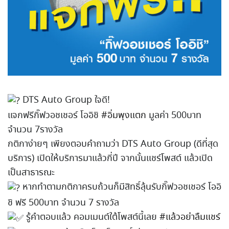
DTS Auto Group ใจดี!
แจกฟรีกิ๊ฟวอชเชอร์ โออิชิ
#อิ่มพุงแตก
มูลค่า 500บาท
จำนวน 7รางวัล
กติกาง่ายๆ เพียงตอบคำถามว่า DTS Auto Group (ดีที่สุด
บริการ) เปิดให้บริการมาแล้วกี่ปี จากนั้นแชร์โพสต์ แล้วเปิด
เป็นสาธารณะ
หากทำตามกติกาครบถ้วนก็มีสิทธิ์ลุ้นรับกิ๊ฟวอชเชอร์ โออิ
ชิ ฟรี 500บาท จำนวน 7 รางวัล
รู้คำตอบแล้ว คอมเมนต์ใต้โพสต์นี้เลย
#แล้วอย่าลืมแชร์