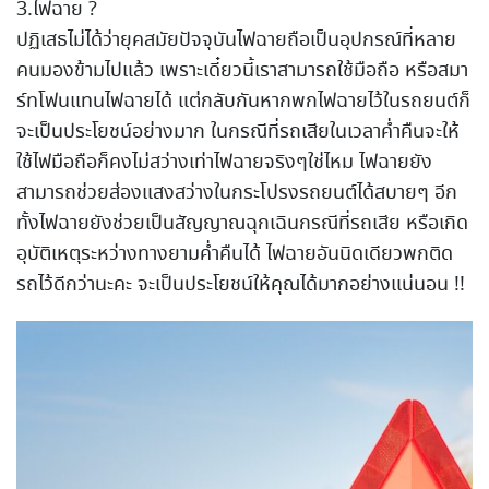
3.ไฟฉาย ?
ปฏิเสธไม่ได้ว่ายุคสมัยปัจจุบันไฟฉายถือเป็นอุปกรณ์ที่หลาย
คนมองข้ามไปแล้ว เพราะเดี๋ยวนี้เราสามารถใช้มือถือ หรือสมา
ร์ทโฟนแทนไฟฉายได้ แต่กลับกันหากพกไฟฉายไว้ในรถยนต์ก็
จะเป็นประโยชน์อย่างมาก ในกรณีที่รถเสียในเวลาค่ำคืนจะให้
ใช้ไฟมือถือก็คงไม่สว่างเท่าไฟฉายจริงๆใช่ไหม ไฟฉายยัง
สามารถช่วยส่องแสงสว่างในกระโปรงรถยนต์ได้สบายๆ อีก
ทั้งไฟฉายยังช่วยเป็นสัญญาณฉุกเฉินกรณีที่รถเสีย หรือเกิด
อุบัติเหตุระหว่างทางยามค่ำคืนได้ ไฟฉายอันนิดเดียวพกติด
รถไว้ดีกว่านะคะ จะเป็นประโยชน์ให้คุณได้มากอย่างแน่นอน !!