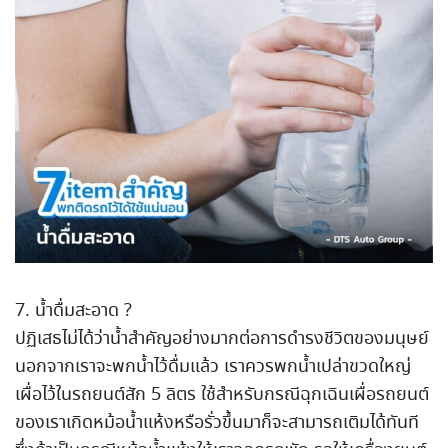
7. น้ำดื่มสะอาด ?
ปฏิเสธไม่ได้ว่าน้ำสำคัญอย่างมากต่อการดํารงชีวิตของมนุษย์
นอกจากเราจะพกน้ำไว้ดื่มแล้ว เราควรพกน้ำเปล่าขวดใหญ่
เผื่อไว้ในรถยนต์สัก 5 ลิตร ใช้สำหรับกรณีฉุกเฉินเผื่อรถยนต์
ของเราเกิดหม้อน้ำแห้งหรือรั่วขึ้นมาก็จะสามารถเติมได้ทันที