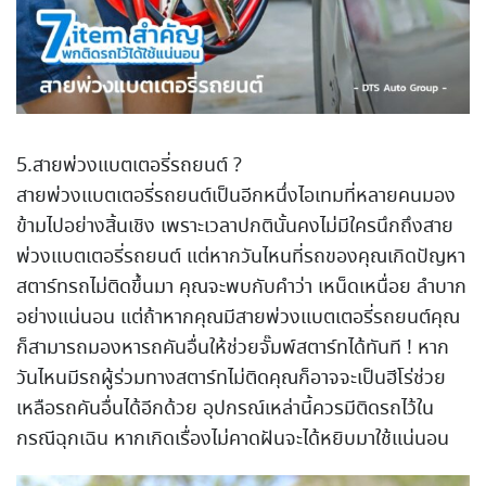
5.สายพ่วงแบตเตอรี่รถยนต์ ?
สายพ่วงแบตเตอรี่รถยนต์เป็นอีกหนึ่งไอเทมที่หลายคนมอง
ข้ามไปอย่างสิ้นเชิง เพราะเวลาปกตินั้นคงไม่มีใครนึกถึงสาย
พ่วงแบตเตอรี่รถยนต์ แต่หากวันไหนที่รถของคุณเกิดปัญหา
สตาร์ทรถไม่ติดขึ้นมา คุณจะพบกับคำว่า เหน็ดเหนื่อย ลำบาก
อย่างแน่นอน แต่ถ้าหากคุณมีสายพ่วงแบตเตอรี่รถยนต์คุณ
ก็สามารถมองหารถคันอื่นให้ช่วยจั๊มพ์สตาร์ทได้ทันที ! หาก
วันไหนมีรถผู้ร่วมทางสตาร์ทไม่ติดคุณก็อาจจะเป็นฮีโร่ช่วย
เหลือรถคันอื่นได้อีกด้วย อุปกรณ์เหล่านี้ควรมีติดรถไว้ใน
กรณีฉุกเฉิน หากเกิดเรื่องไม่คาดฝันจะได้หยิบมาใช้แน่นอน