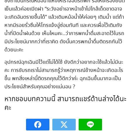
ซึ่งถ้าเป็นกรณีหม้อน้ำแห้งให้เราจอดรถพัก รอให้เครื่องยนต์
เย็นแล้วค่อยเปิดฝา “ระวังอย่าเอาหน้าเข้าไปใกล้เด็ดขาดอาจ
จะเกิดอันตรายขึ้นได้” แล้วเติมหม้อน้ำให้ค่อยๆ เติมน้ำ แต่ถ้า
หากมีรอยรั่วซึมให้โทรแจ้งอู่ซ่อมทันที และควรเผื่อไว้เติมถัง
น้ำที่ปัดน้ำฝนด้วย เห็นไหมคะ..ว่าการพกน้ำดื่มสะอาดไว้ในรถ
มีประโยชน์มากกว่าที่เราคิด ดังนั้นควรพกน้ำดื่มติดรถกันไว้
ด้วยนะคะ
อุปกรณ์ฉุกเฉินมีไว้แต่ไม่ได้ใช้ ยังดีกว่าอยากจะใช้แล้วไม่มีนะ
คะ การขับรถเราไม่สามารถรู้ว่าเหตุการณ์ข้างหน้าจะเกิดอะไร
ขึ้น พกสิ่งเหล่านี้ติดรถคุณไว้ดีกว่าค่ะ ฉุกเฉินขึ้นมากจะเป็น
ประโยชน์สำหรับคุณอย่างแน่นอน ?
หากชอบบทความนี้ สามารถแชร์ด้านล่างได้นะ
คะ