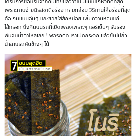
ได้รับการยอมรับจากคนไทยแล้วว่าเป็นขนมแก้หิวที่ดีที่สุด
เพราะทานง่ายมีรสชาติอร่อย กลมกล่อม วิธีทานให้อร่อยที่สุด
คือ กินแบบอุ่นๆ แกะซอสใส่สักหน่อย เพิ่มความหอมแก่
ไส้กรอก ยิ่งกินบนรถที่เปิดเพลงเพราะๆ แอร์เย็นๆ รับรอง
ฟินจนน้ำตาไหลเลย ! พอรถติด เราเปิดกระจก แล้วยื่นไปยั่ว
น้ำลายรถคันข้างๆ ได้