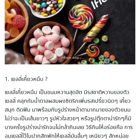
1. เยลลี่เคี้ยวหนึบ ?
เยลลี่เคี้ยวหนึบ เป็นขนมหวานสุดฮิต มีรสชาติหวานของตัว
เยลลี่ คลุกกับน้ำตาลผสมผงซิตริกเพิ่มรสเปรี้ยวนิดๆ เคี้ยว
สนุก ติดฟัน มาพร้อมกับรูปร่างหน้าตามากมายของตัวขนม
ไม่ว่าจะเป็นเส้นยาวๆ รูปหัวใจสวยๆ หรือรูปตุ๊กตาน่ารักๆก็มี
บางครั้งรูปร่างน่ารักจนไม่กล้ากินเลย วิธีกินให้อร่อยคือ การ
อมเยลลี่ไว้ในปากสักพักให้เยลลี่มันลื่นๆ เหนียวๆ สักหน่อย