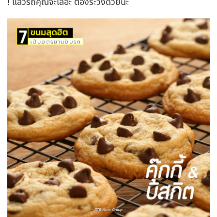
! แล้วรถคุณจะเลอะ ต้องระวังด้วยนะ