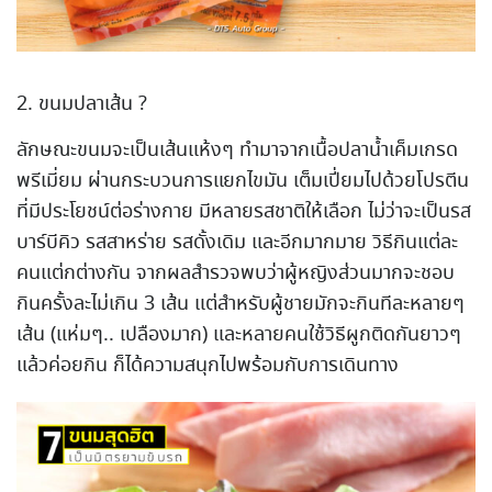
2. ขนมปลาเส้น ?
ลักษณะขนมจะเป็นเส้นแห้งๆ ทำมาจากเนื้อปลาน้ำเค็มเกรด
พรีเมี่ยม ผ่านกระบวนการแยกไขมัน เต็มเปี่ยมไปด้วยโปรตีน
ที่มีประโยชน์ต่อร่างกาย มีหลายรสชาติให้เลือก ไม่ว่าจะเป็นรส
บาร์บีคิว รสสาหร่าย รสดั้งเดิม และอีกมากมาย วิธีกินแต่ละ
คนแต่กต่างกัน จากผลสำรวจพบว่าผู้หญิงส่วนมากจะชอบ
กินครั้งละไม่เกิน 3 เส้น แต่สำหรับผู้ชายมักจะกินทีละหลายๆ
เส้น (แห่มๆ.. เปลืองมาก) และหลายคนใช้วิธีผูกติดกันยาวๆ
แล้วค่อยกิน ก็ได้ความสนุกไปพร้อมกับการเดินทาง