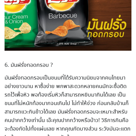
6. มันฝรั่งทอดกรอบ ?
มันฝรั่งทอดกรอบเป็นขนมที่ได้รับความนิยมจากคนไทยมา
อย่างยาวนาน หาซื้อง่าย พกพาสะดวกหลายคนมักจะซื้อติด
รถไว้เพื่อหิว พอท้องเริ่มหิวก็สามารถหยิบมากินได้เลย เป็น
ขนมที่ไม่หนักท้องมากจนเกินไป ไม่ทำให้ง่วง ก่อนกลับบ้านก็
สามารถแวะกินข้าวได้เลย มันฝรั่งทอดกรอบจะเหมาะสำหรับ
คนปากกว้างเท่านั้น เอ๊ะคุณปากกว้างหรือป่าว! วิธีการกินคือ
จะต้องกัดไปทั้งแผ่นเลย หากคุณกัดบางส่วน ระวังมันจะแตก