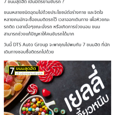
7 ขนมสุดฮิต เป็นมิตรยามขับรถ ?
ขนมหลายชนิดอุดมไปด้วยประโยชน์ต่อร่างกาย และจิตใจ
หลายคนมักจะซื้อขนมติดรถไว้ เวลาออกเดินทาง เผื่อหิวขณะ
รถติด เวลาเบื่อๆขณะนั่งรถ หรือเกิดการง่วงนอน ขนม
สามารถช่วงแก้ปัญหาให้คนขับรถได้มาก
วันนี้ DTS Auto Group จะพาคุณไปพบกับ 7 ขนมฮิต ที่นัก
เดินทางชอบซื้อติดรถไปด้วย