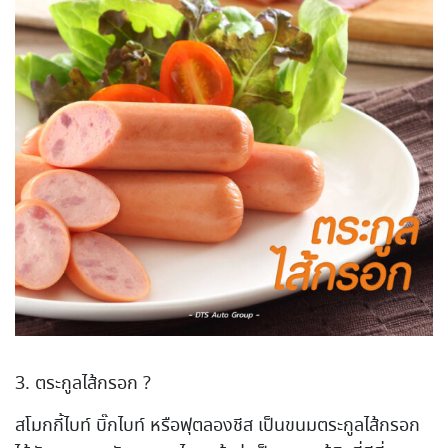
3. ตระกูลไส้กรอก ?
สโมกกี้ไบท์ บิ๊กไบท์ หรือฟุตลองชีส เป็นขนมตระกูลไส้กรอก